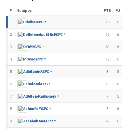
#
Equipos
PTS
PJ
1
Cibao FC *
16
6
2
Delfines del Este FC *
16
6
3
OYM FC *
13
6
4
Moca FC *
12
6
5
Atlántico FC *
8
5
6
Salcedo FC *
8
6
7
Atlético Pantoja *
7
5
8
Santa Fe FC *
5
6
9
Jarabacoa FC *
4
6