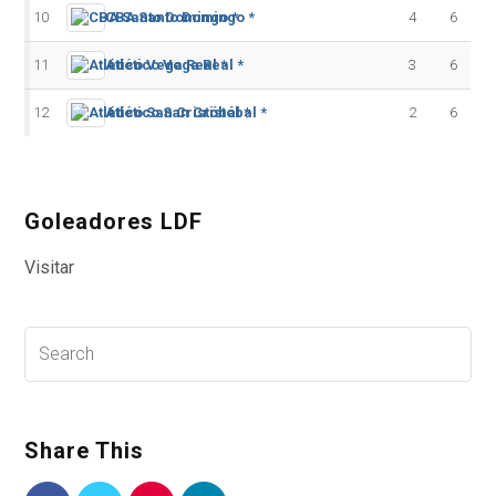
10
CBA Santo Domingo *
4
6
11
Atlético Vega Real *
3
6
12
Atlético San Cristóbal *
2
6
Goleadores LDF
Visitar
Share This