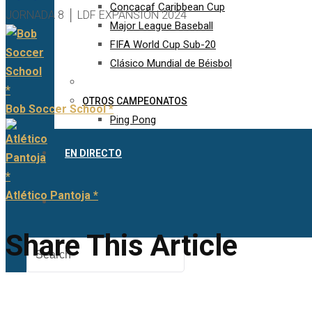
Concacaf Caribbean Cup
JORNADA 8 │ LDF EXPANSIÓN 2024
Major League Baseball
FIFA World Cup Sub-20
Clásico Mundial de Béisbol
OTROS CAMPEONATOS
Bob Soccer School *
Ping Pong
EN DIRECTO
Atlético Pantoja *
Share This Article