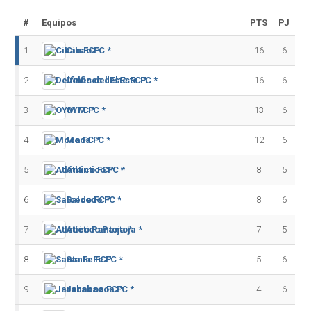
#
Equipos
PTS
PJ
1
Cibao FC *
16
6
2
Delfines del Este FC *
16
6
3
OYM FC *
13
6
4
Moca FC *
12
6
5
Atlántico FC *
8
5
6
Salcedo FC *
8
6
7
Atlético Pantoja *
7
5
8
Santa Fe FC *
5
6
9
Jarabacoa FC *
4
6