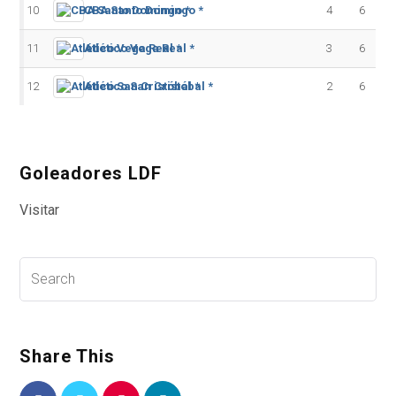
10
CBA Santo Domingo *
4
6
11
Atlético Vega Real *
3
6
12
Atlético San Cristóbal *
2
6
Goleadores LDF
Visitar
Share This