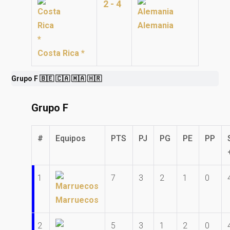
2 - 4
Alemania
Costa Rica *
Grupo F 🇧🇪 🇨🇦 🇲🇦 🇭🇷
Grupo F
#
Equipos
PTS
PJ
PG
PE
PP
1
7
3
2
1
0
Marruecos
2
5
3
1
2
0