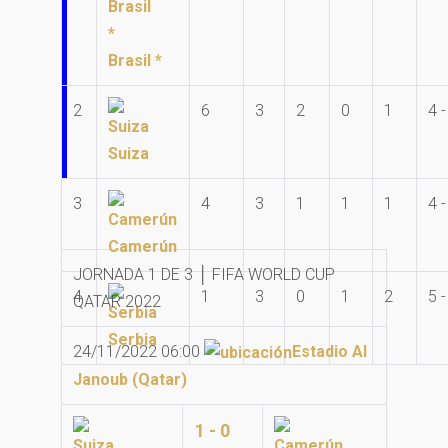
Brasil *
2
6
3
2
0
1
4 -
Suiza
3
4
3
1
1
1
4 -
Camerún
JORNADA 1 DE 3 │ FIFA WORLD CUP
4
1
3
0
1
2
5 -
QATAR 2022
Serbia
24/11/2022 06:00
Estadio Al
Janoub (Qatar)
1 - 0