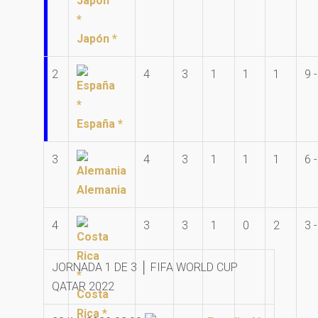
Japón *
2
4
3
1
1
1
9 -
España *
3
4
3
1
1
1
6 -
Alemania
4
3
3
1
0
2
3 
JORNADA 1 DE 3 │ FIFA WORLD CUP
QATAR 2022
Costa
Rica *