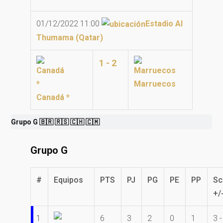
01/12/2022 11:00
Estadio Al
Thumama (Qatar)
1 - 2
Marruecos
Canadá *
Grupo G 🇧🇷 🇷🇸 🇨🇭 🇨🇲
Grupo G
#
Equipos
PTS
PJ
PG
PE
PP
Sc
+/
1
6
3
2
0
1
3 -