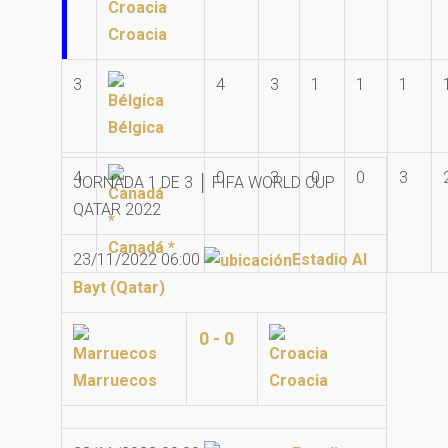
Croacia
3
4
3
1
1
1
Bélgica
4
0
3
0
0
3
JORNADA 1 DE 3 │ FIFA WORLD CUP
QATAR 2022
Canadá *
23/11/2022 06:00
Estadio Al
Bayt (Qatar)
0 - 0
Marruecos
Croacia