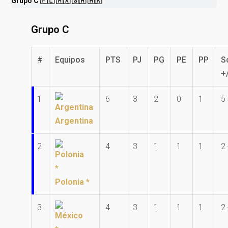
Grupo C 🇵🇱 🇲🇽 🇸🇦 🇦🇷
Grupo C
#
Equipos
PTS
PJ
PG
PE
PP
S
+
1
6
3
2
0
1
5 
Argentina
2
4
3
1
1
1
2 
Polonia *
3
4
3
1
1
1
2 