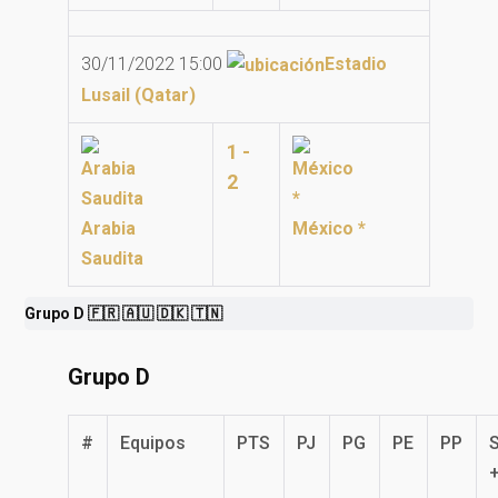
30/11/2022 15:00
Estadio
Lusail (Qatar)
1 -
2
Arabia
México *
Saudita
Grupo D 🇫🇷 🇦🇺 🇩🇰 🇹🇳
Grupo D
#
Equipos
PTS
PJ
PG
PE
PP
+