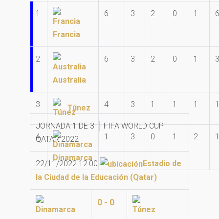
1
6
3
2
0
1
6
Francia
2
6
3
2
0
1
3
Australia
3
4
3
1
1
1
1
Túnez
JORNADA 1 DE 3 │ FIFA WORLD CUP
4
1
3
0
1
2
1
QATAR 2022
Dinamarca
22/11/2022 12:00
Estadio de
la Ciudad de la Educación (Qatar)
0 - 0