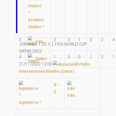
Estados
Unidos *
3
3
3
1
0
2
4 
Irán
JORNADA 1 DE 3 │ FIFA WORLD CUP
QATAR 2022
4
1
3
0
1
2
1 
Gales
21/11/2022 12:00
Estadio
Internacional Khalifa (Qatar)
6 -
2
Irán
Inglaterra *