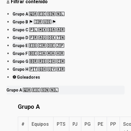
Ξ
Filtrar contenido
Grupo A 🇶🇦 🇪🇨 🇸🇳 🇳🇱
Grupo B 🏴󠁧󠁢󠁥󠁮󠁧󠁿 🇮🇷 🇺🇸 🏴󠁧󠁢󠁷󠁬󠁳󠁿
Grupo C 🇵🇱 🇲🇽 🇸🇦 🇦🇷
Grupo D 🇫🇷 🇦🇺 🇩🇰 🇹🇳
Grupo E 🇪🇸 🇨🇷 🇩🇪 🇯🇵
Grupo F 🇧🇪 🇨🇦 🇲🇦 🇭🇷
Grupo G 🇧🇷 🇷🇸 🇨🇭 🇨🇲
Grupo H 🇵🇹 🇬🇭 🇺🇾 🇰🇷
⚽️ Goleadores
Grupo A 🇶🇦 🇪🇨 🇸🇳 🇳🇱
Grupo A
#
Equipos
PTS
PJ
PG
PE
PP
Sco