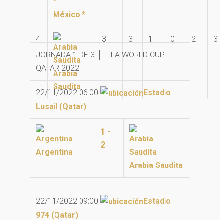
México *
4
3
3
1
0
2
3 
JORNADA 1 DE 3 │ FIFA WORLD CUP
QATAR 2022
Arabia
Saudita
22/11/2022 06:00
Estadio
Lusail (Qatar)
1 -
2
Argentina
Arabia Saudita
22/11/2022 09:00
Estadio
974 (Qatar)