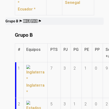
Senegal
Ecuador *
Grupo B 🏴󠁧󠁢󠁥󠁮󠁧󠁿 🇮🇷 🇺🇸 🏴󠁧󠁢󠁷󠁬󠁳󠁿
Grupo B
#
Equipos
PTS
PJ
PG
PE
PP
S
+
1
7
3
2
1
0
9 
Inglaterra
*
2
5
3
1
2
0
2 