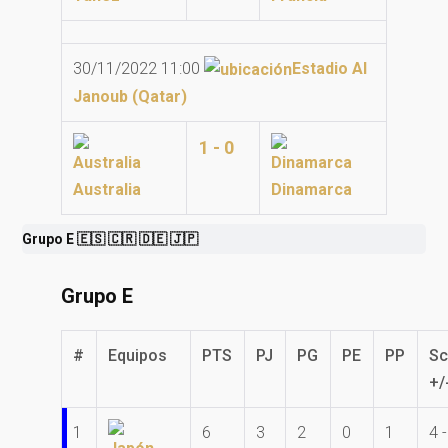
30/11/2022 11:00
Estadio Al
Janoub (Qatar)
1 - 0
Australia
Dinamarca
Grupo E 🇪🇸 🇨🇷 🇩🇪 🇯🇵
Grupo E
#
Equipos
PTS
PJ
PG
PE
PP
Sc
+/
1
6
3
2
0
1
4 -