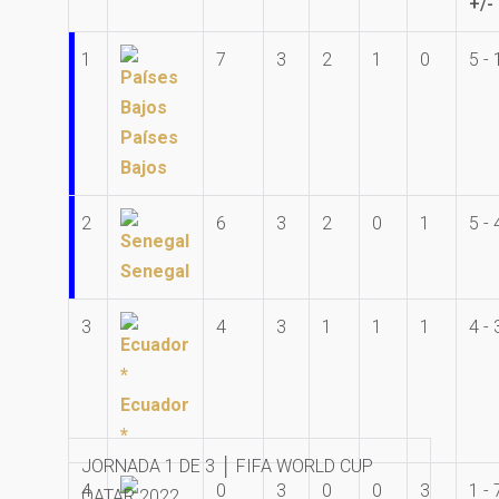
+/-
1
7
3
2
1
0
5 - 
Países
Bajos
2
6
3
2
0
1
5 - 
Senegal
3
4
3
1
1
1
4 - 
Ecuador
*
JORNADA 1 DE 3 │ FIFA WORLD CUP
4
0
3
0
0
3
1 - 
QATAR 2022